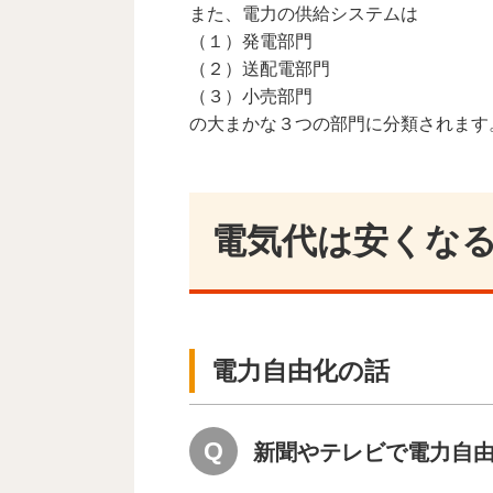
また、電力の供給システムは
（１）発電部門
（２）送配電部門
（３）小売部門
の大まかな３つの部門に分類されます
電気代は安くな
電力自由化の話
新聞やテレビで電力自